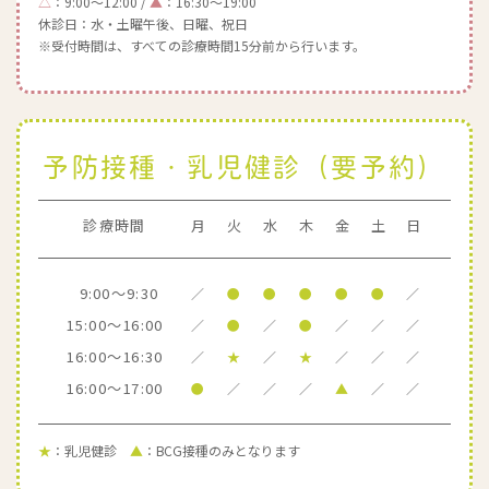
△
：9:00～12:00 /
▲
：16:30～19:00
休診日：水・土曜午後、日曜、祝日
※受付時間は、すべての診療時間15分前から行います。
予防接種・乳児健診（要予約）
診療時間
月
火
水
木
金
土
日
9:00～9:30
／
●
●
●
●
●
／
15:00～16:00
／
●
／
●
／
／
／
16:00～16:30
／
★
／
★
／
／
／
16:00～17:00
●
／
／
／
▲
／
／
★
：乳児健診
▲
：BCG接種のみとなります