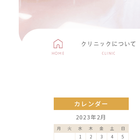
クリニックについて
HOME
CLINIC
カレンダー
2023年2月
月
火
水
木
金
土
日
1
2
3
4
5