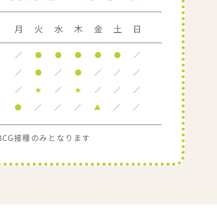
月
火
水
木
金
土
日
／
●
●
●
●
●
／
／
●
／
●
／
／
／
／
★
／
★
／
／
／
●
／
／
／
▲
／
／
BCG接種のみとなります