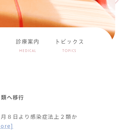
ス
診療案内
トピックス
MEDICAL
TOPICS
類へ移行
５月８日より感染症法上２類か
more]