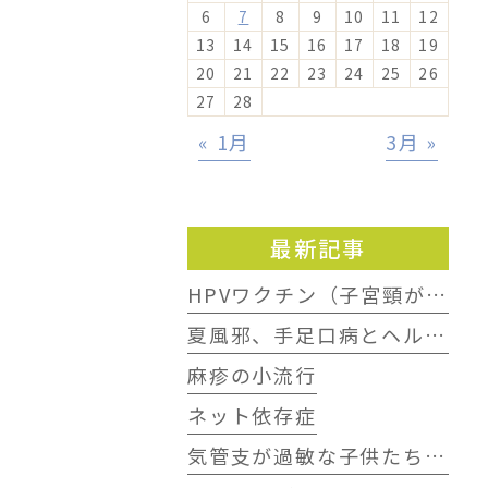
6
7
8
9
10
11
12
13
14
15
16
17
18
19
20
21
22
23
24
25
26
27
28
« 1月
3月 »
最新記事
HPVワクチン（子宮頸がんワクチン）、伸びない接種率
夏風邪、手足口病とヘルパンギーナ
麻疹の小流行
ネット依存症
気管支が過敏な子供たちの咳の予後