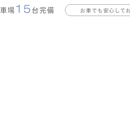
15
お車でも安心して
車場
台完備