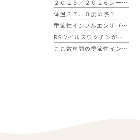
２０２５／２０２６シーズンに大流行したインフルエンザウイルスB型
体温３７．０度は熱？
季節性インフルエンザ（２０２５／２０２６シーズン）の流行状況
RSウイルスワクチンが来年（２０２６年）４月から定期接種へ
ここ数年間の季節性インフルエンザの流行時期とその規模