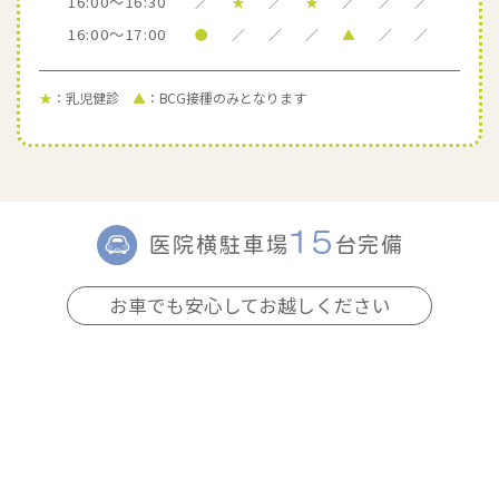
16:00～16:30
／
★
／
★
／
／
／
16:00～17:00
●
／
／
／
▲
／
／
★
：乳児健診
▲
：BCG接種のみとなります
15
医院横駐車場
台完備
お車でも安心してお越しください