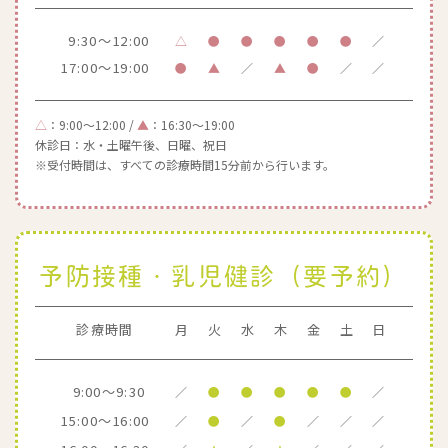
9:30～12:00
△
●
●
●
●
●
／
17:00～19:00
●
▲
／
▲
●
／
／
△
：9:00～12:00 /
▲
：16:30～19:00
休診日：水・土曜午後、日曜、祝日
※受付時間は、すべての診療時間15分前から行います。
予防接種・乳児健診（要予約）
診療時間
月
火
水
木
金
土
日
9:00～9:30
／
●
●
●
●
●
／
15:00～16:00
／
●
／
●
／
／
／