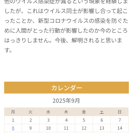
他のウイルス感染症が減るという現象を経験しま
したが、これはウイルス同士が影響し合って起こ
ったことか、新型コロナウイルスの感染を防ぐた
めに人間がとった行動が影響したのか今のところ
はっきりしません。今後、解明されると思いま
す。
カレンダー
2025年9月
月
火
水
木
金
土
日
1
2
3
4
5
6
7
8
9
10
11
12
13
14