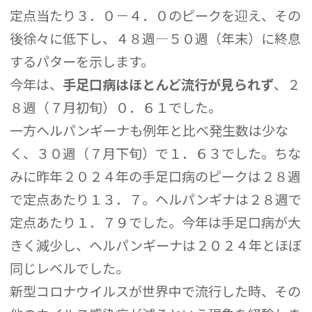
定点当たり３．０－４．０のピークを迎え、その
後徐々に低下し、４８週―５０週（年末）に終息
するパターを示します。
今年は、
手足口病はほとんど流行が見られず
、２
８週（７月初旬）０．６１でした。
一方ヘルパンギーナも例年と比べ発生数は少な
く、３０週（７月下旬）で１．６３でした。ちな
みに昨年２０２４年の手足口病のピークは２８週
で定点あたり１３．７。ヘルパンギナは２８週で
定点あたり１．７９でした。今年は手足口病が大
きく減少し、ヘルパンギーナは２０２４年とほぼ
同じレベルでした。
新型コロナウイルスが世界中で流行した時、その