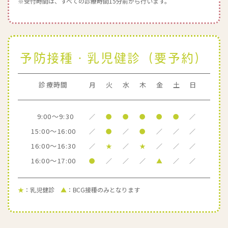
※受付時間は、すべての診療時間15分前から行います。
予防接種・乳児健診（要予約）
診療時間
月
火
水
木
金
土
日
9:00～9:30
／
●
●
●
●
●
／
15:00～16:00
／
●
／
●
／
／
／
16:00～16:30
／
★
／
★
／
／
／
16:00～17:00
●
／
／
／
▲
／
／
★
：乳児健診
▲
：BCG接種のみとなります