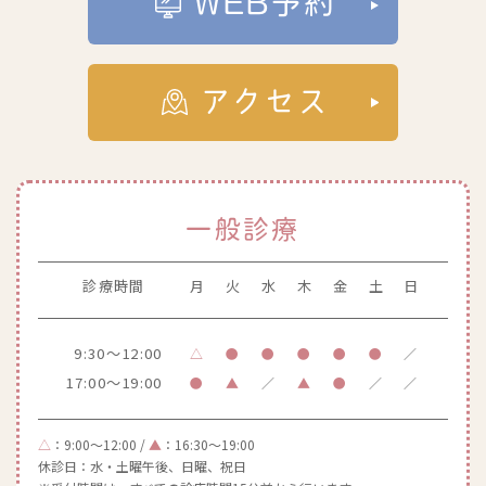
WEB予約
アクセス
一般診療
診療時間
月
火
水
木
金
土
日
9:30～12:00
△
●
●
●
●
●
／
17:00～19:00
●
▲
／
▲
●
／
／
△
：9:00～12:00 /
▲
：16:30～19:00
休診日：水・土曜午後、日曜、祝日