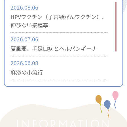
2026.06.11
2026.08.06
おたふくワクチン接種の予約受付を再開
HPVワクチン（子宮頸がんワクチン）、
いたしました。
伸びない接種率
数に限りがあるため、お早めにご予約を
お願いします。
2026.07.06
2026.04.16
夏風邪、手足口病とヘルパンギーナ
現在おたふくワクチンの出荷調整のため
2026.06.08
十分な確保が難しい状況です。
麻疹の小流行
そのため、
おたふくワクチン接種の新規
予約を一時停止
させていただいておりま
2026.05.14
す。
ネット依存症
患者様にはご迷惑をおかけいたします
が、ご理解のほどよろしくお願いいたし
2026.04.07
ます。
気管支が過敏な子供たちの咳の予後
INFORMATION