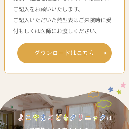
ご記入をお願いいたします。
ご記入いただいた熱型表はご来院時に受
付もしくは医師にお渡しください。
ダウンロードはこちら
よ
こ
や
ま
こ
ど
も
ク
リ
ニ
ッ
ク
は