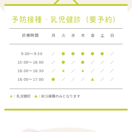
予防接種・乳児健診（要予約）
診療時間
月
火
水
木
金
土
日
9:00～9:30
／
●
●
●
●
●
／
15:00～16:00
／
●
／
●
／
／
／
16:00～16:30
／
★
／
★
／
／
／
16:00～17:00
●
／
／
／
▲
／
／
★
：乳児健診
▲
：BCG接種のみとなります