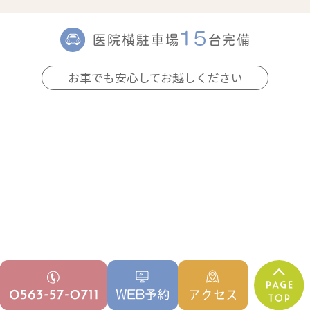
15
医院横駐車場
台完備
お車でも安心してお越しください