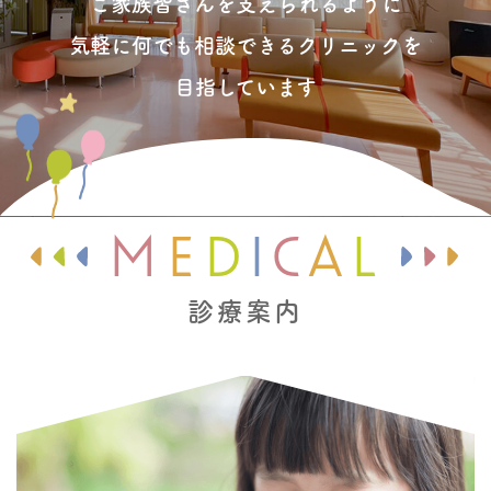
ご家族皆さんを支えられるように
気軽に何でも相談できるクリニックを
目指しています
M
E
D
I
C
A
L
診療案内