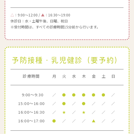
△
：9:00～12:00 /
▲
：16:30～19:00
休診日：水・土曜午後、日曜、祝日
※受付時間は、すべての診療時間15分前から行います。
予防接種・乳児健診（要予約）
診療時間
月
火
水
木
金
土
日
9:00～9:30
／
●
●
●
●
●
／
15:00～16:00
／
●
／
●
／
／
／
16:00～16:30
／
★
／
★
／
／
／
16:00～17:00
●
／
／
／
▲
／
／