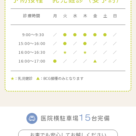
診療時間
月
火
水
木
金
土
日
9:00～9:30
／
●
●
●
●
●
／
15:00～16:00
／
●
／
●
／
／
／
16:00～16:30
／
★
／
★
／
／
／
16:00～17:00
●
／
／
／
▲
／
／
★
：乳児健診
▲
：BCG接種のみとなります
15
医院横駐車場
台完備
お車でも安心してお越しください