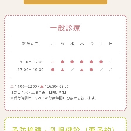
一般診療
診療時間
月
火
水
木
金
土
日
9:30～12:00
△
●
●
●
●
●
／
17:00～19:00
●
▲
／
▲
●
／
／
△
：9:00～12:00 /
▲
：16:30～19:00
休診日：水・土曜午後、日曜、祝日
※受付時間は、すべての診療時間15分前から行います。
予防接種・乳児健診（要予約）