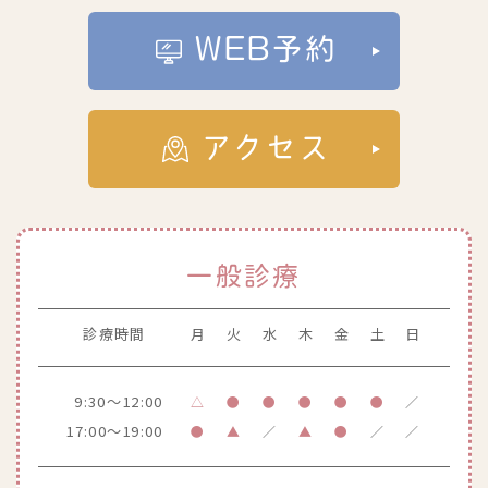
WEB予約
アクセス
一般診療
診療時間
月
火
水
木
金
土
日
9:30～12:00
△
●
●
●
●
●
／
17:00～19:00
●
▲
／
▲
●
／
／