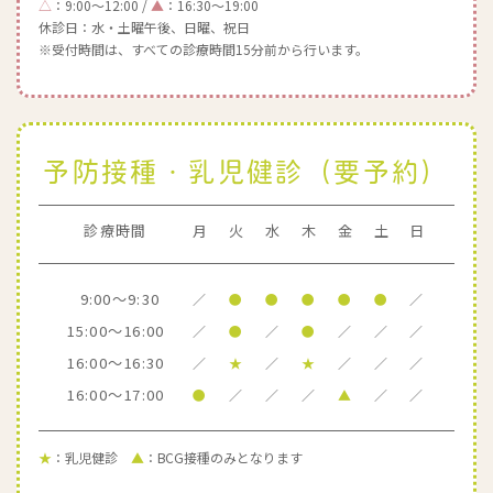
△
：9:00～12:00 /
▲
：16:30～19:00
休診日：水・土曜午後、日曜、祝日
※受付時間は、すべての診療時間15分前から行います。
予防接種・乳児健診（要予約）
診療時間
月
火
水
木
金
土
日
9:00～9:30
／
●
●
●
●
●
／
15:00～16:00
／
●
／
●
／
／
／
16:00～16:30
／
★
／
★
／
／
／
16:00～17:00
●
／
／
／
▲
／
／
★
：乳児健診
▲
：BCG接種のみとなります